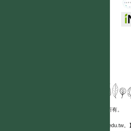
國立台灣大學生態學與演化生物學研究所 版權所有。
歡迎引用本網站資料，並請標明資料來源：
【台灣植物資訊整合查詢系統，https://tai2.ntu.edu.tw。