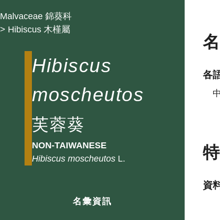
Malvaceae 錦葵科
> Hibiscus 木槿屬
Hibiscus
各
moscheutos
芙蓉葵
NON-TAIWANESE
Hibiscus
moscheutos
L.
資
名彙資訊