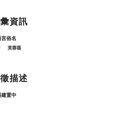
名彙資訊
語言俗名
中
芙蓉葵
特徵描述
料建置中