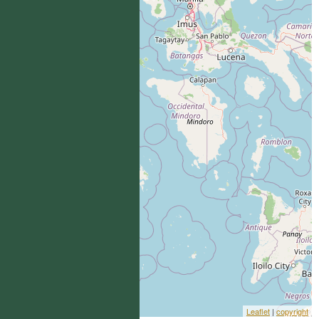
Leaflet
|
copyright