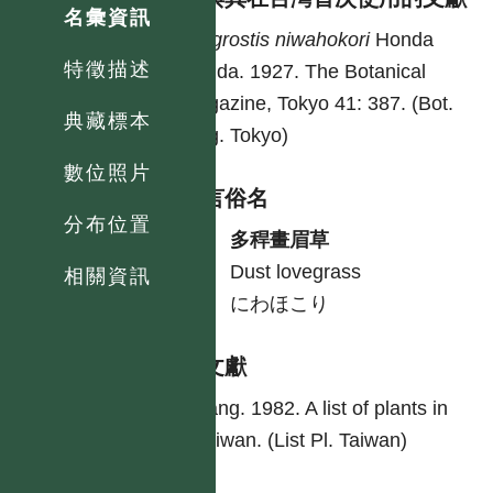
名彙資訊
Eragrostis
niwahokori
Honda
特徵描述
Honda. 1927. The Botanical
magazine, Tokyo 41: 387. (Bot.
典藏標本
Mag. Tokyo)
數位照片
各語言俗名
分布位置
中
多稈畫眉草
英
Dust lovegrass
相關資訊
日
にわほこり
參考文獻
Yang. 1982. A list of plants in
Taiwan. (List Pl. Taiwan)