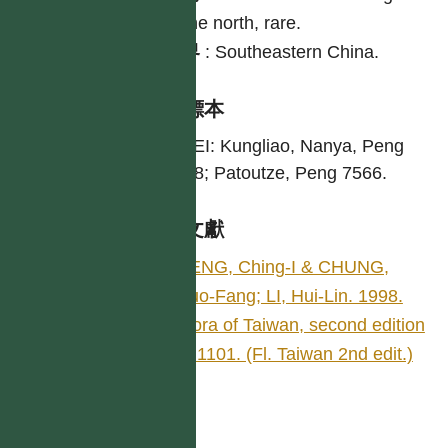
in the north, rare.
世界
:
Southeastern China.
引證標本
TAIPEI: Kungliao, Nanya, Peng
14948; Patoutze, Peng 7566.
參考文獻
PENG, Ching-I & CHUNG,
Kuo-Fang; LI, Hui-Lin. 1998.
Flora of Taiwan, second edition
4: 1101. (Fl. Taiwan 2nd edit.)