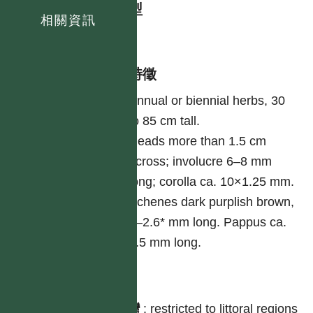
生活型
相關資訊
herb
形態特徵
Annual or biennial herbs, 30
to 85 cm tall.
Heads more than 1.5 cm
across; involucre 6–8 mm
long; corolla ca. 10×1.25 mm.
Achenes dark purplish brown,
2–2.6* mm long. Pappus ca.
3.5 mm long.
分布
台灣
:
restricted to littoral regions