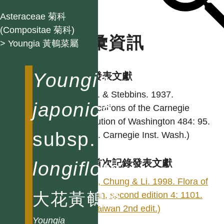
Asteraceae 菊科
(Compositae 菊科)
名彙資訊
> Youngia 黃鵪菜屬
Youngia
學名發表文獻
Babc. & Stebbins. 1937.
japonica
Publications of the Carnegie
Institution of Washington 484: 95.
subsp.
(Publ. Carnegie Inst. Wash.)
longiflora
台灣首次記錄發表文獻
Peng, Chung & Li. 1998. Flora of
大花黃鵪菜
Taiwan, second edition 4: 1101.
(Fl. Taiwan 2nd edit.)
Youngia