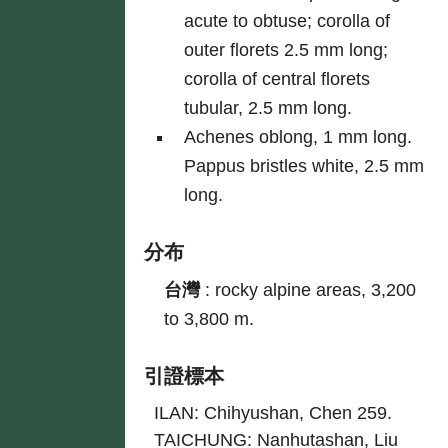
acute to obtuse; corolla of
outer florets 2.5 mm long;
corolla of central florets
tubular, 2.5 mm long.
Achenes oblong, 1 mm long.
Pappus bristles white, 2.5 mm
long.
分布
台灣
:
rocky alpine areas, 3,200
to 3,800 m.
引證標本
ILAN: Chihyushan, Chen 259.
TAICHUNG: Nanhutashan, Liu