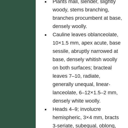
Plants mall, slender, slightly
woody, stems branching,
branches procumbent at base,
densely woolly.
Cauline leaves oblanceolate,
10×1.5 mm, apex acute, base
sessile, abruptly narrowed at
base, densely whitish woolly
on both surfaces; bracteal
leaves 7–10, radiate,
generally unequal, linear-
lanceolate, 6–12×1.5–2 mm,
densely white woolly.
Heads 4–9; involucre
hemispheric, 3×4 mm, bracts
3-seriate, subequal, oblong,