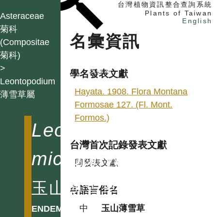
台灣植物資訊整合查詢系統
Plants of Taiwan
Asteraceae
English
菊科
名彙資訊
(Compositae
菊科)
找植物
>
找標本
學名發表文獻
Leontopodium
電子書
Hayata. 1908. Flora Montana
薄雪草屬
Formosae 127. (Fl. Mont.
Formos.)
Leontopodium
台灣首次記錄發表文獻
microphyllum
同發表文獻
玉山薄雪草
各語言俗名
中
玉山薄雪草
ENDEMIC