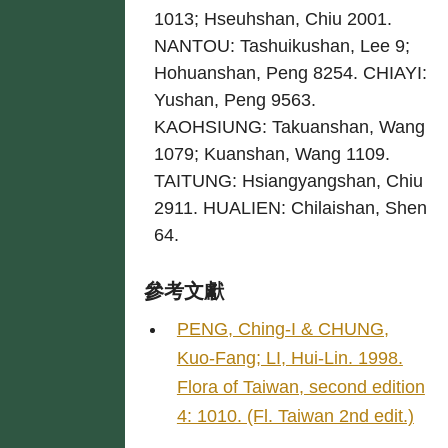
1013; Hseuhshan, Chiu 2001.
NANTOU: Tashuikushan, Lee 9;
Hohuanshan, Peng 8254. CHIAYI:
Yushan, Peng 9563.
KAOHSIUNG: Takuanshan, Wang
1079; Kuanshan, Wang 1109.
TAITUNG: Hsiangyangshan, Chiu
2911. HUALIEN: Chilaishan, Shen
64.
參考文獻
PENG, Ching-I & CHUNG,
Kuo-Fang; LI, Hui-Lin. 1998.
Flora of Taiwan, second edition
4: 1010. (Fl. Taiwan 2nd edit.)