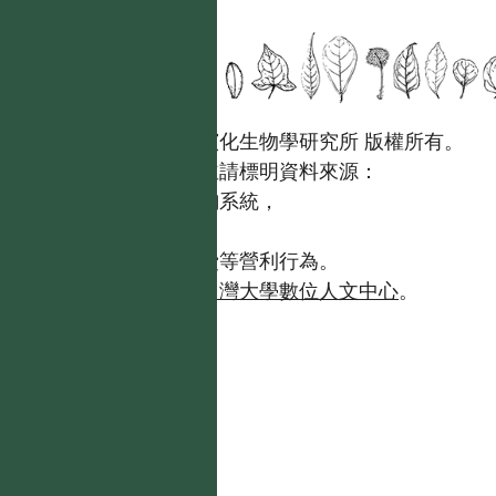
國立台灣大學生態學與演化生物學研究所 版權所有。
歡迎引用本網站資料，並請標明資料來源：
【台灣植物資訊整合查詢系統，
https://tai2.ntu.edu.tw。】
且不得有收取資料查詢費等營利行為。
如需商業使用，請聯繫
台灣大學數位人文中心
。