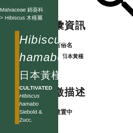
Malvaceae 錦葵科
> Hibiscus 木槿屬
名彙資訊
Hibiscus
各語言俗名
hamabo
中
日本黃槿
日本黃槿
CULTIVATED
特徵描述
Hibiscus
hamabo
資料建置中
Siebold &
Zucc.