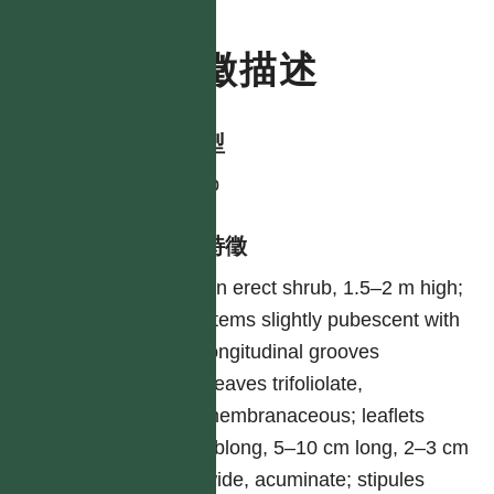
特徵描述
生活型
shrub
形態特徵
An erect shrub, 1.5–2 m high;
stems slightly pubescent with
longitudinal grooves
Leaves trifoliolate,
membranaceous; leaflets
oblong, 5–10 cm long, 2–3 cm
wide, acuminate; stipules