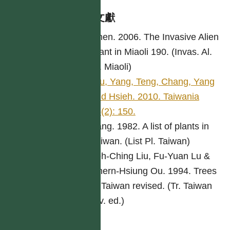
參考文獻
Chen. 2006. The Invasive Alien
Plant in Miaoli 190. (Invas. Al.
Pl. Miaoli)
Wu, Yang, Teng, Chang, Yang
and Hsieh. 2010. Taiwania
55(2): 150.
Yang. 1982. A list of plants in
Taiwan. (List Pl. Taiwan)
Yeh-Ching Liu, Fu-Yuan Lu &
Chern-Hsiung Ou. 1994. Trees
of Taiwan revised. (Tr. Taiwan
rev. ed.)