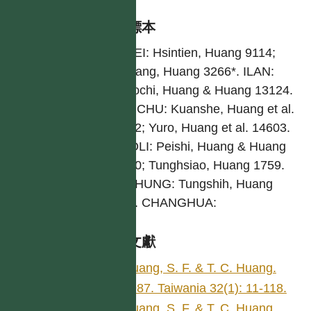
引證標本
TAIPEI: Hsintien, Huang 9114;
Wanfang, Huang 3266*. ILAN:
Chiaochi, Huang & Huang 13124.
HSINCHU: Kuanshe, Huang et al.
14592; Yuro, Huang et al. 14603.
MIAOLI: Peishi, Huang & Huang
13090; Tunghsiao, Huang 1759.
TAICHUNG: Tungshih, Huang
8122. CHANGHUA:
參考文獻
Huang, S. F. & T. C. Huang.
1987. Taiwania 32(1): 11-118.
Huang, S. F. & T. C. Huang.