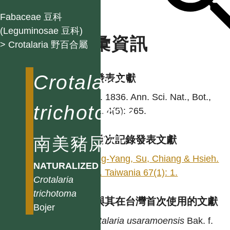
Fabaceae 豆科
(Leguminosae 豆科)
名彙資訊
> Crotalaria 野百合屬
Crotalaria
學名發表文獻
Bojer. 1836. Ann. Sci. Nat., Bot.,
trichotoma
sér. 2. 4(5): 265.
南美豬屎豆
台灣首次記錄發表文獻
Chang-Yang, Su, Chiang & Hsieh.
NATURALIZED
2022. Taiwania 67(1): 1.
Crotalaria
trichotoma
異名與其在台灣首次使用的文獻
Bojer
Crotalaria
usaramoensis
Bak. f.