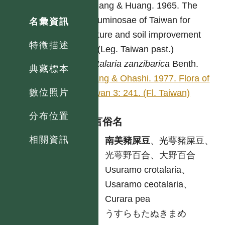
Chuang & Huang. 1965. The
Leguminosae of Taiwan for
名彙資訊
pasture and soil improvement
特徵描述
32. (Leg. Taiwan past.)
Crotalaria
zanzibarica
Benth.
典藏標本
Huang & Ohashi. 1977. Flora of
數位照片
Taiwan 3: 241. (Fl. Taiwan)
分布位置
各語言俗名
相關資訊
中
南美豬屎豆
、光萼豬屎豆、
光萼野百合、大野百合
英
Usuramo crotalaria、
Usaramo ceotalaria、
Curara pea
日
うすらもたぬきまめ