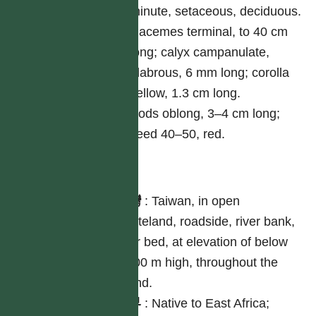
minute, setaceous, deciduous.
Racemes terminal, to 40 cm
long; calyx campanulate,
glabrous, 6 mm long; corolla
yellow, 1.3 cm long.
Pods oblong, 3–4 cm long;
seed 40–50, red.
分布
台灣
:
Taiwan, in open
wasteland, roadside, river bank,
river bed, at elevation of below
1,000 m high, throughout the
island.
世界
:
Native to East Africa;