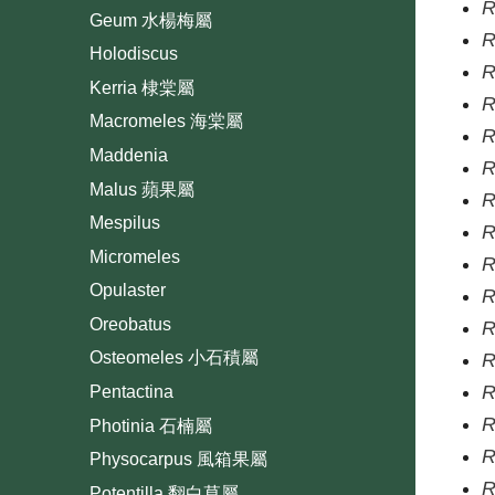
R
Geum 水楊梅屬
R
Holodiscus
R
Kerria 棣棠屬
R
Macromeles 海棠屬
R
Maddenia
R
Malus 蘋果屬
R
Mespilus
R
Micromeles
R
Opulaster
R
Oreobatus
R
Osteomeles 小石積屬
R
R
Pentactina
R
Photinia 石楠屬
R
Physocarpus 風箱果屬
R
Potentilla 翻白草屬