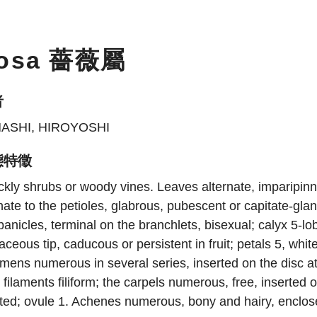
osa 薔薇屬
者
ASHI, HIROYOSHI
態特徵
ckly shrubs or woody vines. Leaves alternate, imparipinnat
ate to the petioles, glabrous, pubescent or capitate-gla
panicles, terminal on the branchlets, bisexual; calyx 5-l
iaceous tip, caducous or persistent in fruit; petals 5, whi
mens numerous in several series, inserted on the disc at 
 filaments filiform; the carpels numerous, free, inserted 
ted; ovule 1. Achenes numerous, bony and hairy, enclose