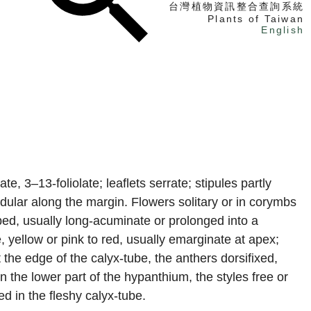
台灣植物資訊整合查詢系統
Plants of Taiwan
English
找植物
找標本
電子書
e, 3–13-foliolate; leaflets serrate; stipules partly
ndular along the margin. Flowers solitary or in corymbs
obed, usually long-acuminate or prolonged into a
te, yellow or pink to red, usually emarginate at apex;
the edge of the calyx-tube, the anthers dorsifixed,
on the lower part of the hypanthium, the styles free or
d in the fleshy calyx-tube.