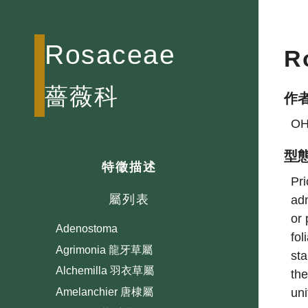
Rosaceae
R
薔薇科
作
OH
型
特徵描述
Pri
屬列表
adn
or 
Adenostoma
fol
Agrimonia 龍牙草屬
sta
Alchemilla 羽衣草屬
the
uni
Amelanchier 唐棣屬