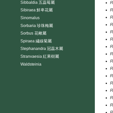
R
Sibbaldia 五蕊莓屬
R
Sibiraea 鮮卑花屬
R
Sinomalus
R
Sorbaria 珍珠梅屬
R
Sorbus 花楸屬
R
Spiraea 繡線菊屬
R
Stephanandra 冠蕊木屬
R
Stranvaesia 紅果樹屬
R
Waldsteinia
R
R
R
R
R
R
R