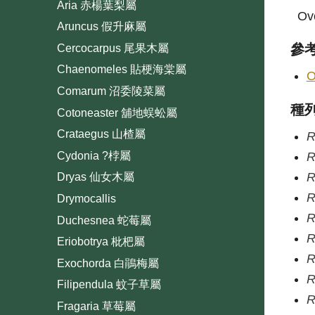
Aria 赤楊葉梨屬
Ove
Aruncus 假升麻屬
參
Cercocarpus 尾果木屬
Chaenomeles 貼梗海棠屬
O
Comarum 沼委陵菜屬
種
Cotoneaster 舖地蜈蚣屬
Crataegus 山楂屬
R
Cydonia ?桲屬
R
R
Dryas 仙女木屬
R
Drymocallis
R
Duchesnea 蛇莓屬
R
Eriobotrya 枇杷屬
R
Exochorda 白鵑梅屬
R
Filipendula 蚊子草屬
R
Fragaria 草莓屬