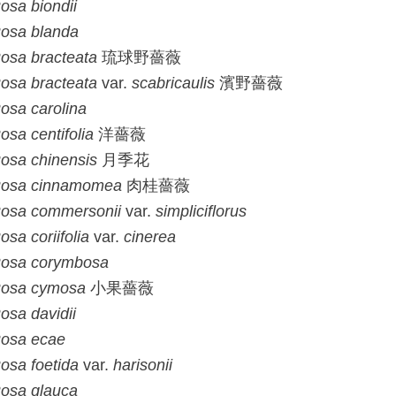
osa
biondii
osa
blanda
osa
bracteata
琉球野薔薇
osa
bracteata
var.
scabricaulis
濱野薔薇
osa
carolina
osa
centifolia
洋薔薇
osa
chinensis
月季花
osa
cinnamomea
肉桂薔薇
osa
commersonii
var.
simpliciflorus
osa
coriifolia
var.
cinerea
osa
corymbosa
osa
cymosa
小果薔薇
osa
davidii
osa
ecae
osa
foetida
var.
harisonii
osa
glauca