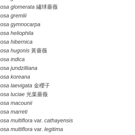
osa
glomerata
繡球薔薇
osa
gremlii
osa
gymnocarpa
osa
heliophila
osa
hibernica
osa
hugonis
黃薔薇
osa
indica
osa
jundzilliana
osa
koreana
osa
laevigata
金櫻子
osa
luciae
光葉薔薇
osa
macounii
osa
marreti
osa
multiflora
var.
cathayensis
osa
multiflora
var.
legitima