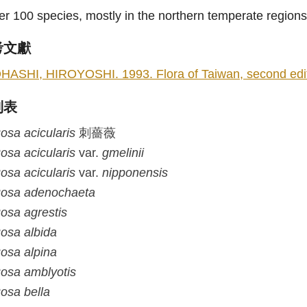
r 100 species, mostly in the northern temperate regions
考文獻
HASHI, HIROYOSHI. 1993. Flora of Taiwan, second editio
列表
osa
acicularis
刺薔薇
osa
acicularis
var.
gmelinii
osa
acicularis
var.
nipponensis
osa
adenochaeta
osa
agrestis
osa
albida
osa
alpina
osa
amblyotis
osa
bella