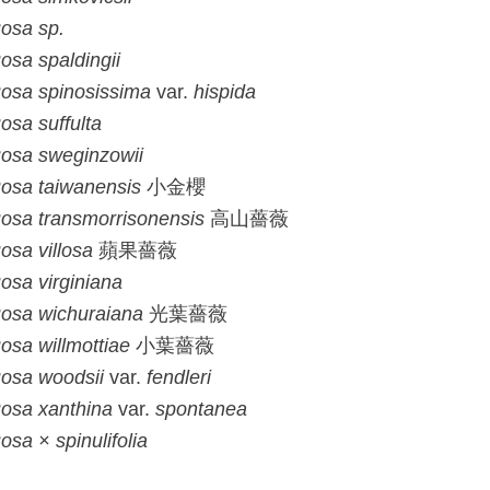
osa
sp.
osa
spaldingii
osa
spinosissima
var.
hispida
osa
suffulta
osa
sweginzowii
osa
taiwanensis
小金櫻
osa
transmorrisonensis
高山薔薇
osa
villosa
蘋果薔薇
osa
virginiana
osa
wichuraiana
光葉薔薇
osa
willmottiae
小葉薔薇
osa
woodsii
var.
fendleri
osa
xanthina
var.
spontanea
osa
× spinulifolia