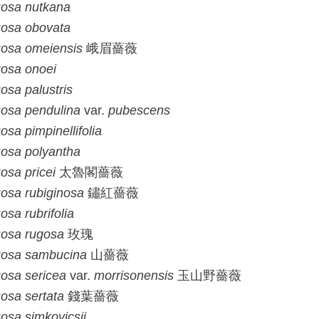
osa
nutkana
osa
obovata
osa
omeiensis
峨眉薔薇
osa
onoei
osa
palustris
osa
pendulina
var.
pubescens
osa
pimpinellifolia
osa
polyantha
osa
pricei
太魯閣薔薇
osa
rubiginosa
鏽紅薔薇
osa
rubrifolia
osa
rugosa
玫瑰
osa
sambucina
山薔薇
osa
sericea
var.
morrisonensis
玉山野薔薇
osa
sertata
錢葉薔薇
osa
simkovicsii