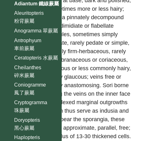
scaly at base, dark and polished,
Adiantum 鐵線蕨屬
sometimes more or less hairy;
Aleuritopteris
lamina pinnately decompound
粉背蕨屬
with dimidiate or flabellate
Anogramma 翠蕨屬
pinnules, sometimes simply
Antrophyum
pinnate, rarely pedate or simple,
車前蕨屬
usually firm-herbaceous, rarely
Ceratopteris 水蕨屬
membranaceous or coriaceous,
Cheilanthes
glabrous or less commonly hairy,
碎米蕨屬
rarely glaucous; veins free or
rarely anastomosing. Sori borne
Coniogramme
鳳了蕨屬
along the veins on the inner face
of reflexed marginal outgrowths
Cryptogramma
珠蕨屬
which thus serve as indusia and
also bear the sporangia, these
Doryopteris
veins approximate, parallel, free;
黑心蕨屬
annulus of 13-30 thickened cells.
Haplopteris