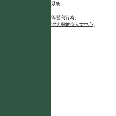
【台灣植物資訊整合查詢系統，
https://tai2.ntu.edu.tw。】
且不得有收取資料查詢費等營利行為。
如需商業使用，請聯繫
台灣大學數位人文中心
。