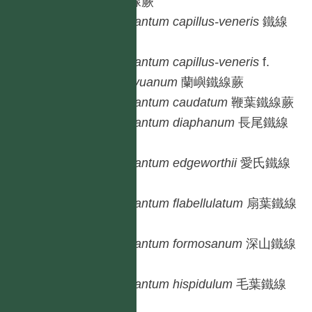
鐵線蕨
Adiantum
capillus-veneris
鐵線
蕨
Adiantum
capillus-veneris
f.
lanyuanum
蘭嶼鐵線蕨
Adiantum
caudatum
鞭葉鐵線蕨
Adiantum
diaphanum
長尾鐵線
蕨
Adiantum
edgeworthii
愛氏鐵線
蕨
Adiantum
flabellulatum
扇葉鐵線
蕨
Adiantum
formosanum
深山鐵線
蕨
Adiantum
hispidulum
毛葉鐵線
蕨