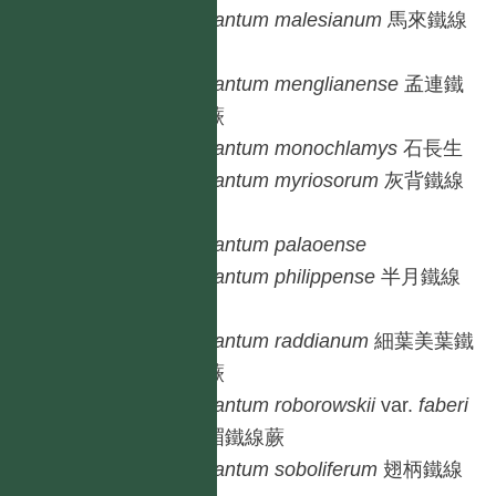
Adiantum
malesianum
馬來鐵線
蕨
Adiantum
menglianense
孟連鐵
線蕨
Adiantum
monochlamys
石長生
Adiantum
myriosorum
灰背鐵線
蕨
Adiantum
palaoense
Adiantum
philippense
半月鐵線
蕨
Adiantum
raddianum
細葉美葉鐵
線蕨
Adiantum
roborowskii
var.
faberi
峨嵋鐵線蕨
Adiantum
soboliferum
翅柄鐵線