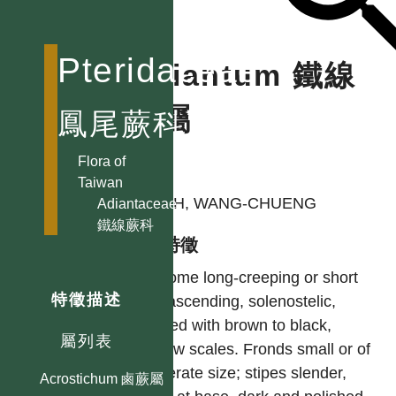
Pteridaceae
Adiantum 鐵線
蕨屬
鳳尾蕨科
Flora of
作者
Taiwan
SHIEH, WANG-CHUENG
Adiantaceae
鐵線蕨科
型態特徵
Rhizome long-creeping or short
特徵描述
and ascending, solenostelic,
clothed with brown to black,
屬列表
narrow scales. Fronds small or of
moderate size; stipes slender,
Acrostichum 鹵蕨屬