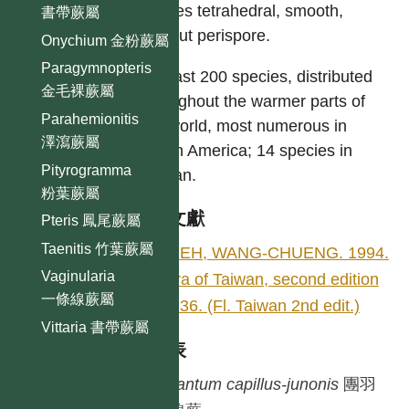
Spores tetrahedral, smooth,
書帶蕨屬
without perispore.
Onychium 金粉蕨屬
Paragymnopteris
At least 200 species, distributed
金毛裸蕨屬
throughout the warmer parts of
Parahemionitis
the world, most numerous in
澤瀉蕨屬
South America; 14 species in
Pityrogramma
Taiwan.
粉葉蕨屬
參考文獻
Pteris 鳳尾蕨屬
Taenitis 竹葉蕨屬
SHIEH, WANG-CHUENG. 1994.
Vaginularia
Flora of Taiwan, second edition
一條線蕨屬
1: 236. (Fl. Taiwan 2nd edit.)
Vittaria 書帶蕨屬
種列表
Adiantum
capillus-junonis
團羽