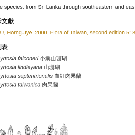
e species, from Sri Lanka through southeastern and east
考文獻
U, Horng-Jye. 2000. Flora of Taiwan, second edition 5: 83
列表
yrtosia
falconeri
小囊山珊瑚
yrtosia
lindleyana
山珊瑚
yrtosia
septentrionalis
血紅肉果蘭
yrtosia
taiwanica
肉果蘭