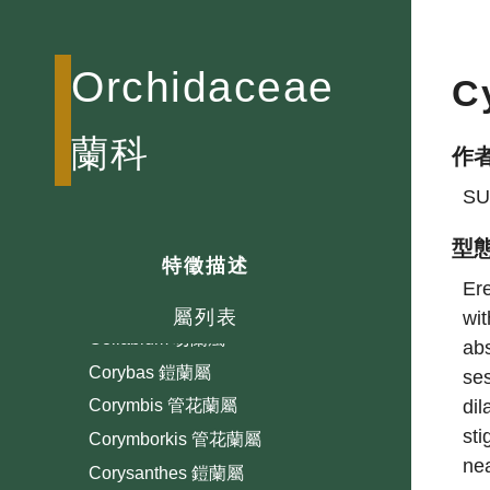
Bletilla 白及屬
Brachycorythis 苞葉蘭屬
Bulbophyllum 豆蘭屬
Orchidaceae
C
Calanthe 根節蘭屬
Cephalanthera 金蘭屬
蘭科
作
Cheirostylis 指柱蘭屬
SU
Chiloschista 大蜘蛛蘭屬
Chrysoglossum 金蟬蘭屬
型
特徵描述
Cleisostoma 隔距蘭屬
Ere
Coelogyne 貝母蘭屬
屬列表
wit
Collabium 吻蘭屬
abs
Corybas 鎧蘭屬
ses
dil
Corymbis 管花蘭屬
sti
Corymborkis 管花蘭屬
nea
Corysanthes 鎧蘭屬