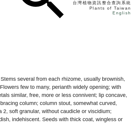
台灣植物資訊整合查詢系統
Plants of Taiwan
English
找植物
找標本
電子書
. Stems several from each rhizome, usually brownish,
Flowers few to many, perianth widely opening; with
ls similar, free, more or less connivent; lip concave,
embracing column; column stout, somewhat curved,
a 2, soft granular, without caudicle or viscidium;
dish, indehiscent. Seeds with thick coat, wingless or