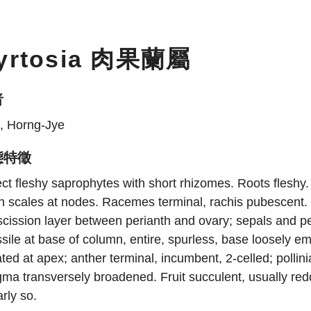
yrtosia 肉果蘭屬
者
, Horng-Jye
態特徵
ct fleshy saprophytes with short rhizomes. Roots fleshy
h scales at nodes. Racemes terminal, rachis pubescent. 
cission layer between perianth and ovary; sepals and peta
sile at base of column, entire, spurless, base loosely 
ated at apex; anther terminal, incumbent, 2-celled; pollini
gma transversely broadened. Fruit succulent, usually red
rly so.