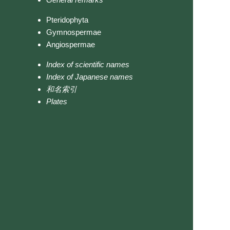
Pteridophyta
Gymnospermae
Angiospermae
Index of scientific names
Index of Japanese names
和名索引
Plates