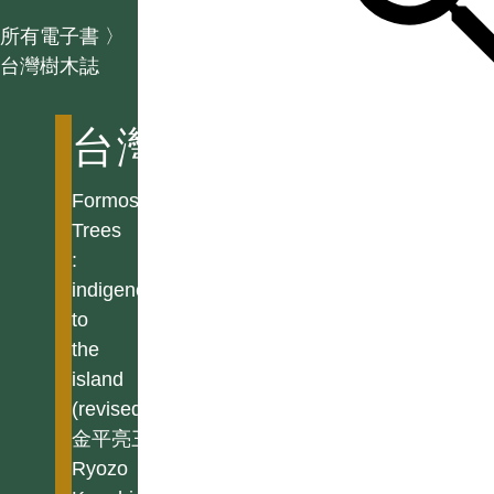
所有電子書
〉
台灣樹木誌
台灣樹木誌
Formosan
Trees
:
indigenous
to
the
island
(revised)
金平亮三
Ryozo