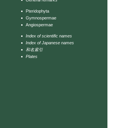
Pteridophyta
Gymnospermae
Angiospermae
Index of scientific names
Index of Japanese names
和名索引
Plates