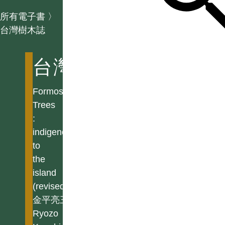
所有電子書
〉
台灣樹木誌
台灣樹木誌
Formosan
Trees
:
indigenous
to
the
island
(revised)
金平亮三
Ryozo