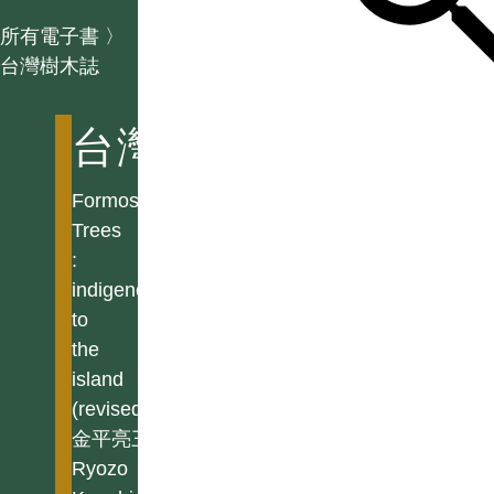
所有電子書
〉
台灣樹木誌
台灣樹木誌
Formosan
Trees
:
indigenous
to
the
island
(revised)
金平亮三
Ryozo