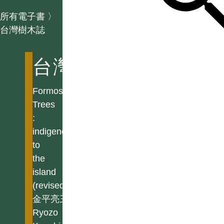
所有電子書
〉
台灣樹木誌
台灣樹木誌
Formosan
Trees
:
indigenous
to
the
island
(revised)
金平亮三
Ryozo