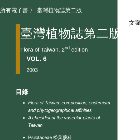
所有電子書
〉
臺灣植物誌第二版
文
臺灣植物誌第二版
nd
Flora of Taiwan, 2
edition
VOL. 6
2003
目錄
Flora of Taiwan: composition, endemism
and phytogeographical affinities
A checklist of the vascular plants of
Taiwan
Psilotaceae 松葉蕨科