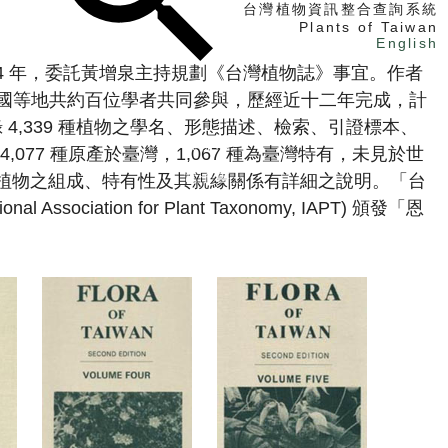
台灣植物資訊整合查詢系統
Plants of Taiwan
English
84 年，委託黃增泉主持規劃《台灣植物誌》事宜。作者
國等地共約百位學者共同參與，歷經近十二年完成，計
找植物
 4,339 種植物之學名、形態描述、檢索、引證標本、
找標本
77 種原產於臺灣，1,067 種為臺灣特有，未見於世
電子書
灣植物之組成、特有性及其親緣關係有詳細之說明。「台
ociation for Plant Taxonomy, IAPT) 頒發「恩