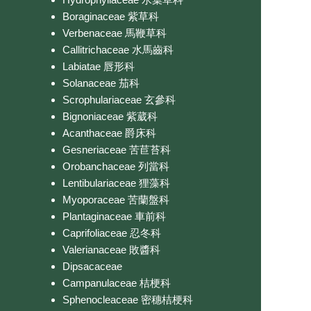
Boraginaceae 紫草科
Verbenaceae 馬鞭草科
Callitrichaceae 水馬齒科
Labiatae 唇形科
Solanaceae 茄科
Scrophulariaceae 玄參科
Bignoniaceae 紫葳科
Acanthaceae 爵床科
Gesneriaceae 苦苣苔科
Orobanchaceae 列當科
Lentibulariaceae 狸藻科
Myoporaceae 苦蘭盤科
Plantaginaceae 車前科
Caprifoliaceae 忍冬科
Valerianaceae 敗醬科
Dipsacaceae
Campanulaceae 桔梗科
Sphenocleaceae 密穗桔梗科