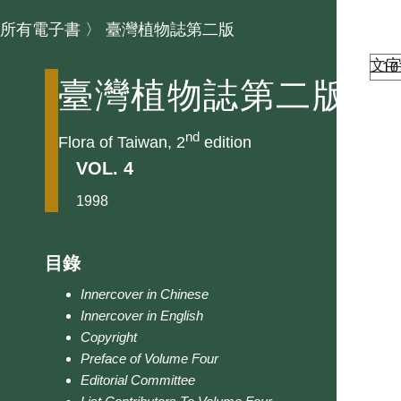
所有電子書
〉
臺灣植物誌第二版
文
臺灣植物誌第二版
nd
Flora of Taiwan, 2
edition
VOL. 4
1998
目錄
Innercover in Chinese
Innercover in English
Copyright
Preface of Volume Four
Editorial Committee