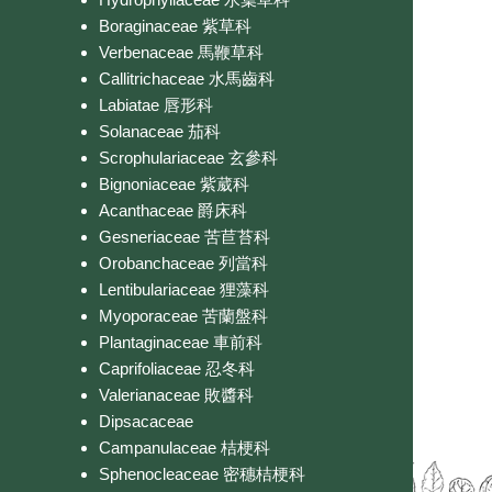
Boraginaceae 紫草科
Verbenaceae 馬鞭草科
Callitrichaceae 水馬齒科
Labiatae 唇形科
Solanaceae 茄科
Scrophulariaceae 玄參科
Bignoniaceae 紫葳科
Acanthaceae 爵床科
Gesneriaceae 苦苣苔科
Orobanchaceae 列當科
Lentibulariaceae 狸藻科
Myoporaceae 苦蘭盤科
Plantaginaceae 車前科
Caprifoliaceae 忍冬科
Valerianaceae 敗醬科
Dipsacaceae
Campanulaceae 桔梗科
Sphenocleaceae 密穗桔梗科