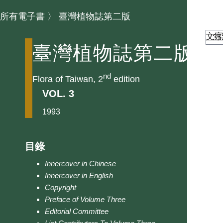
所有電子書
〉
臺灣植物誌第二版
文
臺灣植物誌第二版
nd
Flora of Taiwan, 2
edition
VOL. 3
1993
目錄
Innercover in Chinese
Innercover in English
Copyright
Preface of Volume Three
Editorial Committee