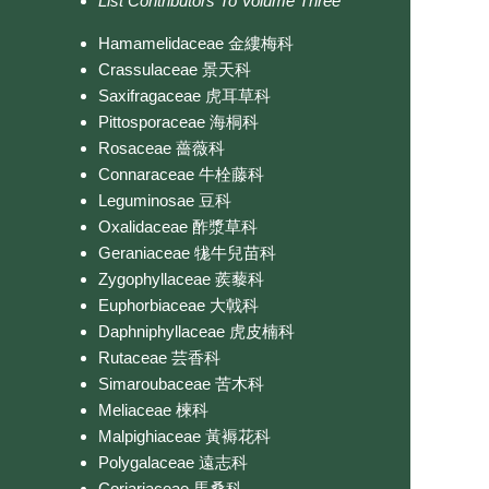
List Contributors To Volume Three
Hamamelidaceae 金縷梅科
Crassulaceae 景天科
Saxifragaceae 虎耳草科
Pittosporaceae 海桐科
Rosaceae 薔薇科
Connaraceae 牛栓藤科
Leguminosae 豆科
Oxalidaceae 酢漿草科
Geraniaceae 牻牛兒苗科
Zygophyllaceae 蒺藜科
Euphorbiaceae 大戟科
Daphniphyllaceae 虎皮楠科
Rutaceae 芸香科
Simaroubaceae 苦木科
Meliaceae 楝科
Malpighiaceae 黃褥花科
Polygalaceae 遠志科
Coriariaceae 馬桑科