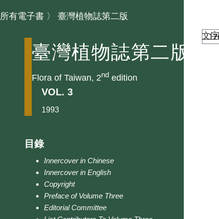
所有電子書
〉
臺灣植物誌第二版
文
臺灣植物誌第二版
nd
Flora of Taiwan, 2
edition
VOL. 3
1993
目錄
Innercover in Chinese
Innercover in English
Copyright
Preface of Volume Three
Editorial Committee