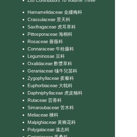
List Contributors To Volume Three
Hamamelidaceae 金縷梅科
Crassulaceae 景天科
Saxifragaceae 虎耳草科
Pittosporaceae 海桐科
Rosaceae 薔薇科
Connaraceae 牛栓藤科
Leguminosae 豆科
Oxalidaceae 酢漿草科
Geraniaceae 牻牛兒苗科
Zygophyllaceae 蒺藜科
Euphorbiaceae 大戟科
Daphniphyllaceae 虎皮楠科
Rutaceae 芸香科
Simaroubaceae 苦木科
Meliaceae 楝科
Malpighiaceae 黃褥花科
Polygalaceae 遠志科
Coriariaceae 馬桑科