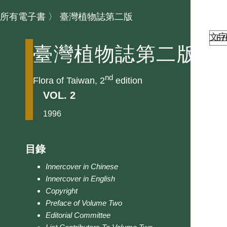
所有電子書
〉
臺灣植物誌第二版
文
臺灣植物誌第二版
nd
Flora of Taiwan, 2
edition
VOL. 2
1996
目錄
Innercover in Chinese
Innercover in English
Copyright
Preface of Volume Two
Editorial Committee