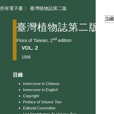
所有電子書
〉
臺灣植物誌第二版
文
臺灣植物誌第二版
nd
Flora of Taiwan, 2
edition
VOL. 2
1996
目錄
Innercover in Chinese
Innercover in English
Copyright
Preface of Volume Two
Editorial Committee