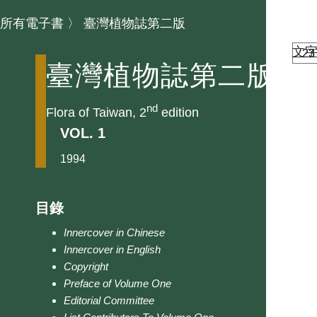
所有電子書
〉
臺灣植物誌第二版
文
臺灣植物誌第二版
nd
Flora of Taiwan, 2
edition
VOL. 1
1994
目錄
Innercover in Chinese
Innercover in English
Copyright
Preface of Volume One
Editorial Committee