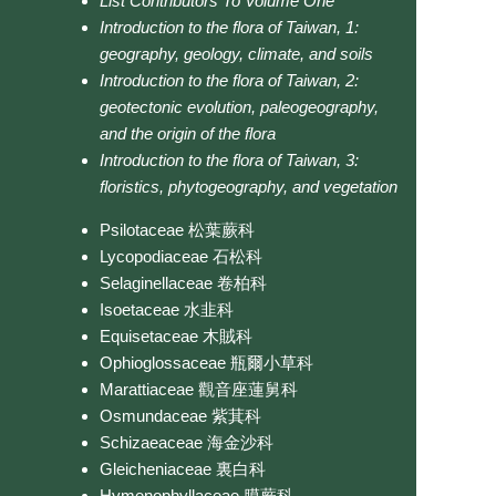
List Contributors To Volume One
Introduction to the flora of Taiwan, 1:
geography, geology, climate, and soils
Introduction to the flora of Taiwan, 2:
geotectonic evolution, paleogeography,
and the origin of the flora
Introduction to the flora of Taiwan, 3:
floristics, phytogeography, and vegetation
Psilotaceae 松葉蕨科
Lycopodiaceae 石松科
Selaginellaceae 卷柏科
Isoetaceae 水韭科
Equisetaceae 木賊科
Ophioglossaceae 瓶爾小草科
Marattiaceae 觀音座蓮舅科
Osmundaceae 紫萁科
Schizaeaceae 海金沙科
Gleicheniaceae 裏白科
Hymenophyllaceae 膜蕨科