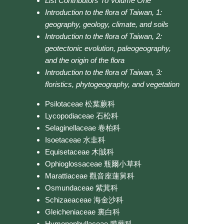
List Contributors To Volume One
Introduction to the flora of Taiwan, 1:
geography, geology, climate, and soils
Introduction to the flora of Taiwan, 2:
geotectonic evolution, paleogeography,
and the origin of the flora
Introduction to the flora of Taiwan, 3:
floristics, phytogeography, and vegetation
Psilotaceae 松葉蕨科
Lycopodiaceae 石松科
Selaginellaceae 卷柏科
Isoetaceae 水韭科
Equisetaceae 木賊科
Ophioglossaceae 瓶爾小草科
Marattiaceae 觀音座蓮舅科
Osmundaceae 紫萁科
Schizaeaceae 海金沙科
Gleicheniaceae 裏白科
Hymenophyllaceae 膜蕨科