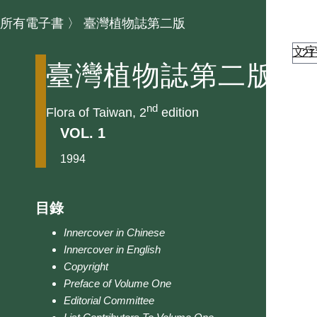
所有電子書
〉
臺灣植物誌第二版
文
臺灣植物誌第二版
nd
Flora of Taiwan, 2
edition
VOL. 1
1994
目錄
Innercover in Chinese
Innercover in English
Copyright
Preface of Volume One
Editorial Committee