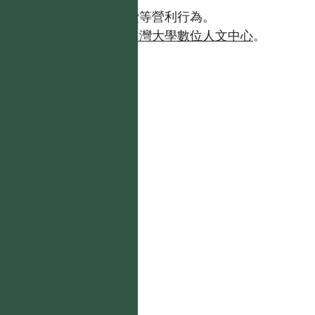
且不得有收取資料查詢費等營利行為。
如需商業使用，請聯繫
台灣大學數位人文中心
。