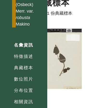
典藏標本
(Osbeck)
Merr. var.
共有 1 份典藏標本
robusta
Makino
名彙資訊
特徵描述
典藏標本
數位照片
分布位置
相關資訊