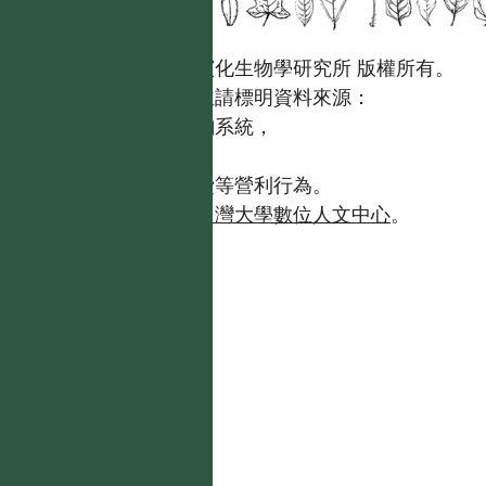
國立台灣大學生態學與演化生物學研究所 版權所有。
歡迎引用本網站資料，並請標明資料來源：
【台灣植物資訊整合查詢系統，
https://tai2.ntu.edu.tw。】
且不得有收取資料查詢費等營利行為。
如需商業使用，請聯繫
台灣大學數位人文中心
。