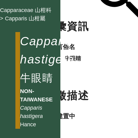
Capparaceae 山柑科
> Capparis 山柑屬
名彙資訊
Capparis
各語言俗名
hastigera
中
牛眼睛
牛眼睛
NON-
特徵描述
TAIWANESE
Capparis
資料建置中
hastigera
Hance