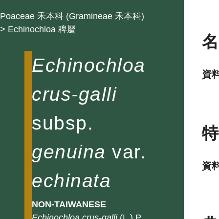
Poaceae 禾本科 (Gramineae 禾本科)
> Echinochloa 稗屬
Echinochloa
資
crus-galli
subsp.
genuina
var.
資
echinata
NON-TAIWANESE
Echinochloa
crus-galli
(L.) P.