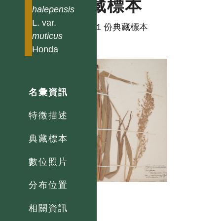
典藏標本
halepensis
L. var.
共有 1 份典藏標本
muticus
Honda
名彙資訊
特徵描述
典藏標本
數位照片
分布位置
相關資訊