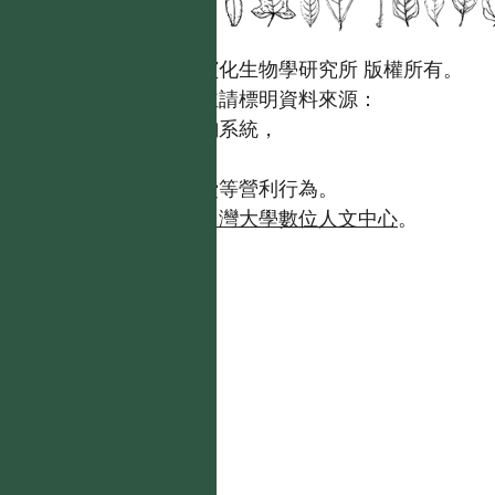
國立台灣大學生態學與演化生物學研究所 版權所有。
歡迎引用本網站資料，並請標明資料來源：
【台灣植物資訊整合查詢系統，
https://tai2.ntu.edu.tw。】
且不得有收取資料查詢費等營利行為。
如需商業使用，請聯繫
台灣大學數位人文中心
。