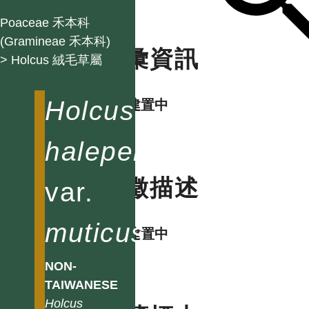
Poaceae 禾本科
(Gramineae 禾本科)
名彙資訊
> Holcus 絨毛草屬
Holcus
資料建置中
halepensis
特徵描述
var.
muticus
資料建置中
NON-
TAIWANESE
Holcus