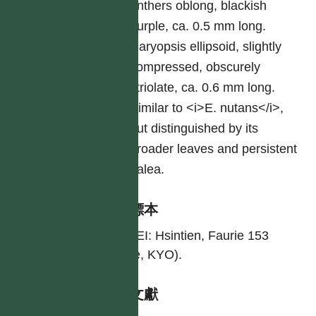
anthers oblong, blackish
purple, ca. 0.5 mm long.
Caryopsis ellipsoid, slightly
compressed, obscurely
striolate, ca. 0.6 mm long.
Similar to <i>E. nutans</i>,
but distinguished by its
broader leaves and persistent
palea.
引證標本
TAIPEI: Hsintien, Faurie 153
(Type, KYO).
參考文獻