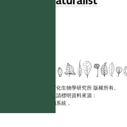
國立台灣大學生態學與演化生物學研究所 版權所有。
歡迎引用本網站資料，並請標明資料來源：
【台灣植物資訊整合查詢系統，
https://tai2.ntu.edu.tw。】
且不得有收取資料查詢費等營利行為。
如需商業使用，請聯繫
台灣大學數位人文中心
。