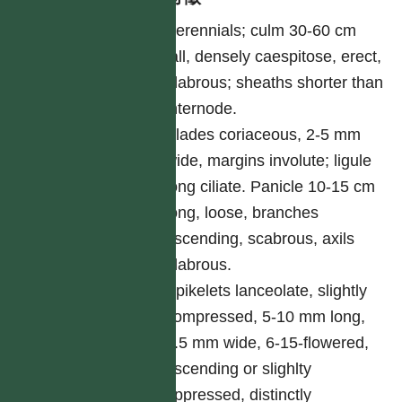
Perennials; culm 30-60 cm
tall, densely caespitose, erect,
glabrous; sheaths shorter than
internode.
Blades coriaceous, 2-5 mm
wide, margins involute; ligule
long ciliate. Panicle 10-15 cm
long, loose, branches
ascending, scabrous, axils
glabrous.
Spikelets lanceolate, slightly
compressed, 5-10 mm long,
2.5 mm wide, 6-15-flowered,
ascending or slighlty
appressed, distinctly