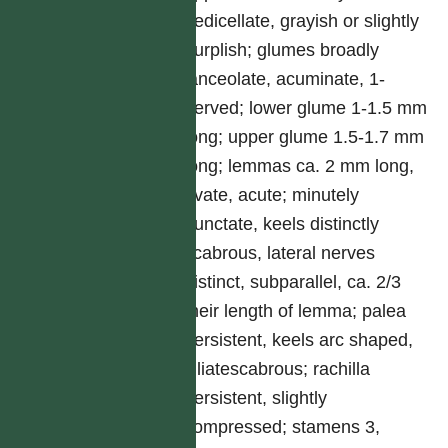
pedicellate, grayish or slightly
purplish; glumes broadly
lanceolate, acuminate, 1-
nerved; lower glume 1-1.5 mm
long; upper glume 1.5-1.7 mm
long; lemmas ca. 2 mm long,
ovate, acute; minutely
punctate, keels distinctly
scabrous, lateral nerves
distinct, subparallel, ca. 2/3
their length of lemma; palea
persistent, keels arc shaped,
ciliatescabrous; rachilla
persistent, slightly
compressed; stamens 3,