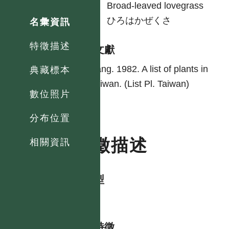
英
Broad-leaved lovegrass
日
ひろはかぜくさ
名彙資訊
特徵描述
參考文獻
Yang. 1982. A list of plants in
典藏標本
Taiwan. (List Pl. Taiwan)
數位照片
分布位置
特徵描述
相關資訊
生活型
herb
形態特徵