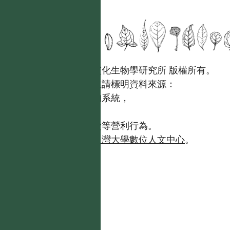
國立台灣大學生態學與演化生物學研究所 版權所有。
歡迎引用本網站資料，並請標明資料來源：
【台灣植物資訊整合查詢系統，
https://tai2.ntu.edu.tw。】
且不得有收取資料查詢費等營利行為。
如需商業使用，請聯繫
台灣大學數位人文中心
。