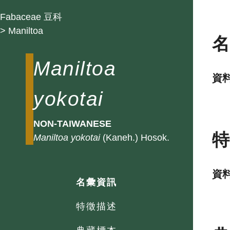
Fabaceae 豆科
> Maniltoa
Maniltoa
資
yokotai
NON-TAIWANESE
Maniltoa
yokotai
(Kaneh.) Hosok.
資
名彙資訊
特徵描述