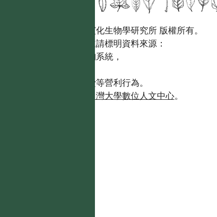
國立台灣大學生態學與演化生物學研究所 版權所有。
歡迎引用本網站資料，並請標明資料來源：
【台灣植物資訊整合查詢系統，
https://tai2.ntu.edu.tw。】
且不得有收取資料查詢費等營利行為。
如需商業使用，請聯繫
台灣大學數位人文中心
。