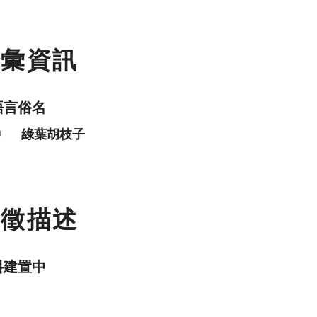
名彙資訊
語言俗名
中
綠葉胡枝子
特徵描述
料建置中