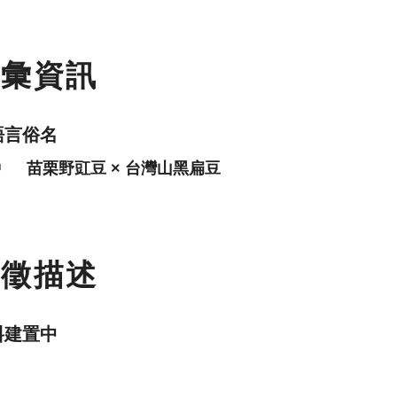
名彙資訊
語言俗名
中
苗栗野豇豆 × 台灣山黑扁豆
特徵描述
料建置中