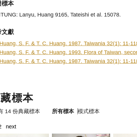
證標本
ITUNG: Lanyu, Huang 9165, Tateishi et al. 15078.
考文獻
Huang, S. F. & T. C. Huang. 1987. Taiwania 32(1): 11-11
Huang, S. F. & T. C. Huang. 1993. Flora of Taiwan, second
Huang, S. F. & T. C. Huang. 1987. Taiwania 32(1): 11-11
典藏標本
有 14 份典藏標本
所有標本
模式標本
2
next