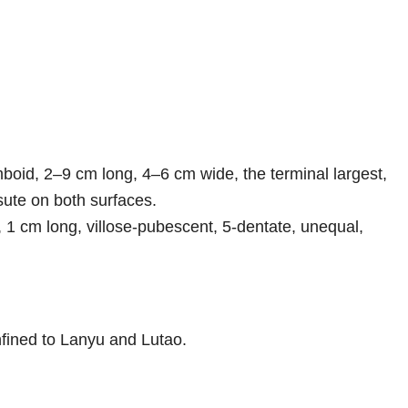
boid, 2–9 cm long, 4–6 cm wide, the terminal largest,
sute on both surfaces.
 1 cm long, villose-pubescent, 5-dentate, unequal,
nfined to Lanyu and Lutao.