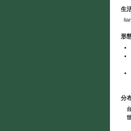
生
lia
形
分