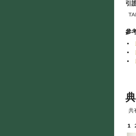
引
TA
參
共
1