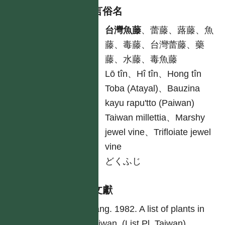
各語言俗名
中
台灣魚藤
、蕾藤、蕗藤、魚
藤、毒藤、台灣蕾藤、藥
藤、水藤、毒魚藤
台
Lō tîn、Hî tîn、Hong tîn
原
Toba (Atayal)、Bauzina
kayu rapu'tto (Paiwan)
英
Taiwan millettia、Marshy
jewel vine、Trifloiate jewel
vine
日
どくふじ
參考文獻
Yang. 1982. A list of plants in
Taiwan. (List Pl. Taiwan)