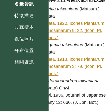
名彙資訊
Millettia
taiwaniana
(Matsum.)
特徵描述
Hayata
Hayata. 1920. Icones Plantarum
典藏標本
Formosanarum 9: 22. (Icon. Pl.
Formos.)
數位照片
Pongamia
taiwaniana
(Matsum.)
分布位置
Hayata
Hayata. 1913. Icones Plantarum
相關資訊
Formosanarum 3: 79. (Icon. Pl.
Formos.)
Whitfordiodendron
taiwaniana
(Hayata) Ohwi
Ohwi. 1936. Journal of Japanese
Botany 12: 660. (J. Jpn. Bot.)