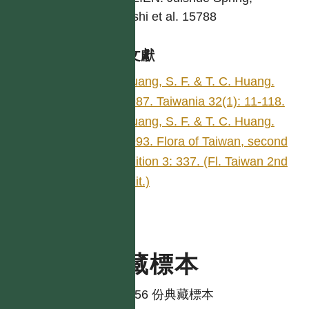
Tateishi et al. 15788
參考文獻
Huang, S. F. & T. C. Huang.
1987. Taiwania 32(1): 11-118.
Huang, S. F. & T. C. Huang.
1993. Flora of Taiwan, second
edition 3: 337. (Fl. Taiwan 2nd
edit.)
典藏標本
共有 56 份典藏標本