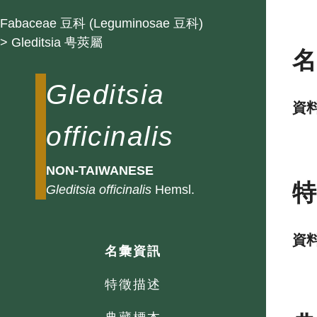
Fabaceae 豆科 (Leguminosae 豆科)
> Gleditsia 甹莢屬
Gleditsia
資
officinalis
NON-TAIWANESE
Gleditsia
officinalis
Hemsl.
資
名彙資訊
特徵描述