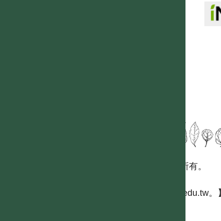
國立台灣大學生態學與演化生物學研究所 版權所有。
歡迎引用本網站資料，並請標明資料來源：
【台灣植物資訊整合查詢系統，https://tai2.ntu.edu.tw。
且不得有收取資料查詢費等營利行為。
如需商業使用，請聯繫
台灣大學數位人文中心
。