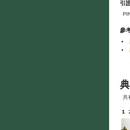
引
PI
參
共
1