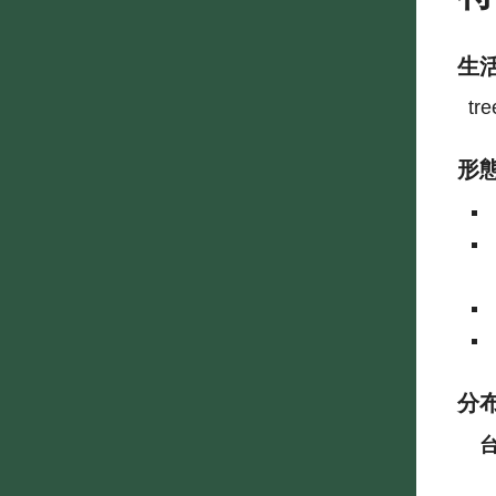
生
tre
形
分