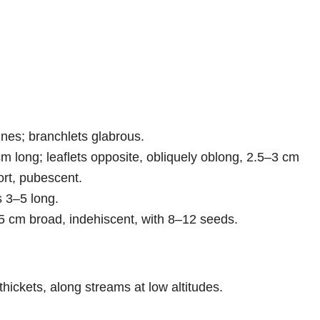
ines; branchlets glabrous.
cm long; leaflets opposite, obliquely oblong, 2.5–3 cm
ort, pubescent.
s 3–5 long.
5 cm broad, indehiscent, with 8–12 seeds.
ickets, along streams at low altitudes.