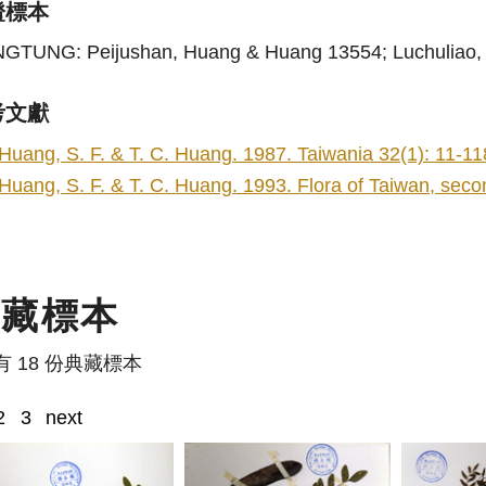
證標本
NGTUNG: Peijushan, Huang & Huang 13554; Luchuliao, 
考文獻
Huang, S. F. & T. C. Huang. 1987. Taiwania 32(1): 11-11
Huang, S. F. & T. C. Huang. 1993. Flora of Taiwan, second
典藏標本
有 18 份典藏標本
2
3
next