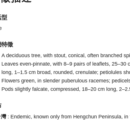
活型
e
態特徵
A deciduous tree, with stout, conical, often branched sp
Leaves even-pinnate, with 8–9 pairs of leaflets, 25–30 
long, 1–1.5 cm broad, rounded, crenulate; petiolules sh
Flowers green, in slender puberulous racemes; pedicel
Pods slightly falcate, compressed, 18–20 cm long, 2–2.
布
台灣
:
Endemic, known only from Hengchun Peninsula, in th