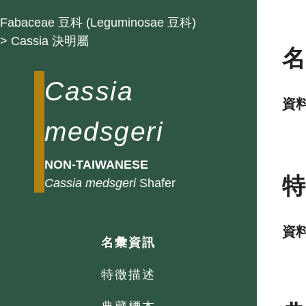
Fabaceae 豆科 (Leguminosae 豆科)
> Cassia 決明屬
Cassia
資
medsgeri
NON-TAIWANESE
Cassia
medsgeri
Shafer
資
名彙資訊
特徵描述