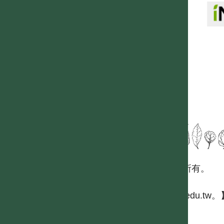
國立台灣大學生態學與演化生物學研究所 版權所有。
歡迎引用本網站資料，並請標明資料來源：
【台灣植物資訊整合查詢系統，https://tai2.ntu.edu.tw。
且不得有收取資料查詢費等營利行為。
如需商業使用，請聯繫
台灣大學數位人文中心
。