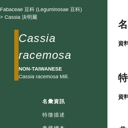
Fabaceae 豆科 (Leguminosae 豆科)
> Cassia 決明屬
Cassia
資
racemosa
NON-TAIWANESE
Cassia
racemosa
Mill.
資
名彙資訊
特徵描述