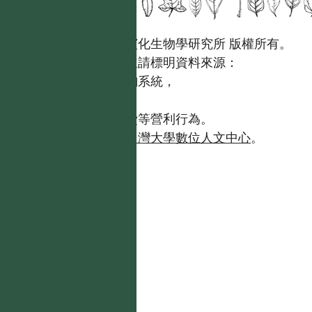
國立台灣大學生態學與演化生物學研究所 版權所有。
歡迎引用本網站資料，並請標明資料來源：
【台灣植物資訊整合查詢系統，
https://tai2.ntu.edu.tw。】
且不得有收取資料查詢費等營利行為。
如需商業使用，請聯繫
台灣大學數位人文中心
。