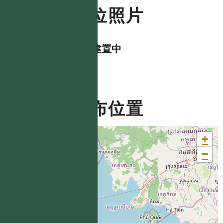
數位照片
資料建置中
分布位置
+
−