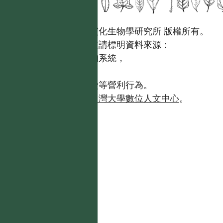
國立台灣大學生態學與演化生物學研究所 版權所有。
歡迎引用本網站資料，並請標明資料來源：
【台灣植物資訊整合查詢系統，
https://tai2.ntu.edu.tw。】
且不得有收取資料查詢費等營利行為。
如需商業使用，請聯繫
台灣大學數位人文中心
。