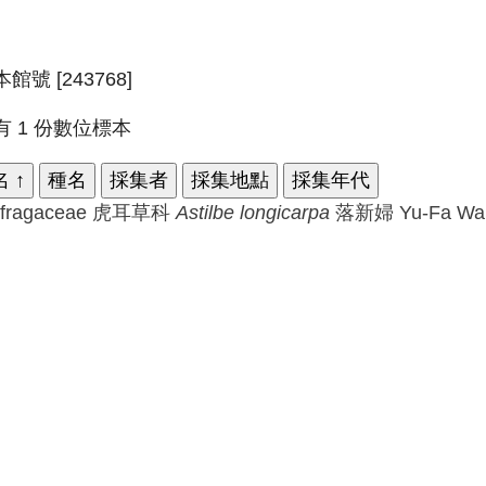
館號 [243768]
有 1 份數位標本
名
↑
種名
採集者
採集地點
採集年代
ifragaceae 虎耳草科
Astilbe
longicarpa
落新婦
Yu-Fa Wa