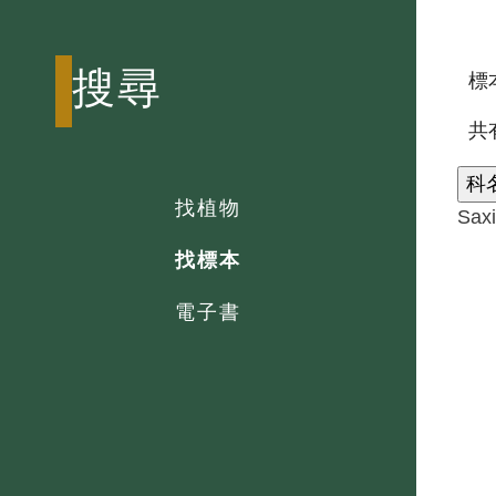
搜尋
標本
共
科
找植物
Sax
找標本
電子書