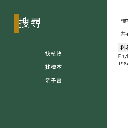
搜尋
標本
共
科
找植物
Phy
198
找標本
電子書