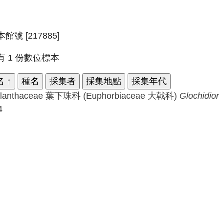
館號 [217885]
有 1 份數位標本
名
↑
種名
採集者
採集地點
採集年代
llanthaceae 葉下珠科 (Euphorbiaceae 大戟科)
Glochidio
4