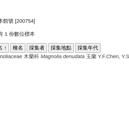
館號 [200754]
有 1 份數位標本
名
↑
種名
採集者
採集地點
採集年代
noliaceae 木蘭科
Magnolia
denudata
玉蘭
Y.F.Chen, Y.