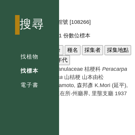
搜尋
標本館號 [108266]
共有 1 份數位標本
科名
↑
種名
採集者
採集地點
找植物
採集年代
Campanulaceae 桔梗科
Peracarpa
找標本
carnosa
山桔梗
山本由松
電子書
Y.Yamamoto, 森邦彥 K.Mori
(延平),
出雲駐在所-州廳界, 里壟支廳
1937