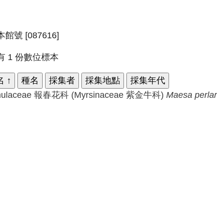
館號 [087616]
有 1 份數位標本
名
↑
種名
採集者
採集地點
採集年代
mulaceae 報春花科 (Myrsinaceae 紫金牛科)
Maesa
perlar