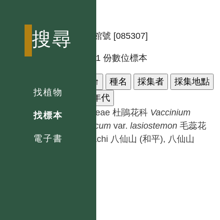
搜尋
標本館號 [085307]
共有 1 份數位標本
科名
↑
種名
採集者
採集地點
找植物
採集年代
Ericaceae 杜鵑花科
Vaccinium
找標本
japonicum
var.
lasiostemon
毛蕊花
電子書
S.Yatachi
八仙山 (和平), 八仙山
1932